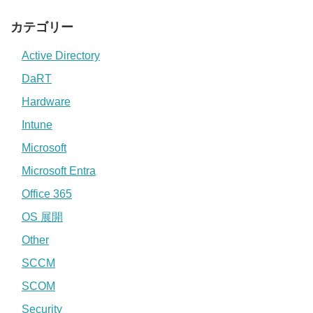
カテゴリー
Active Directory
DaRT
Hardware
Intune
Microsoft
Microsoft Entra
Office 365
OS 展開
Other
SCCM
SCOM
Security