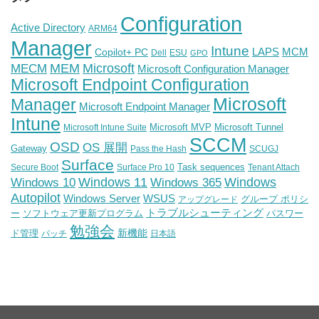
Configuration
Active Directory
ARM64
Manager
Intune
Copilot+ PC
LAPS
MCM
Dell
ESU
GPO
Microsoft
MEM
MECM
Microsoft Configuration Manager
Microsoft Endpoint Configuration
Microsoft
Manager
Microsoft Endpoint Manager
Intune
Microsoft MVP
Microsoft Tunnel
Microsoft Intune Suite
SCCM
OSD
OS 展開
Gateway
Pass the Hash
SCUGJ
Surface
Task sequences
Secure Boot
Surface Pro 10
Tenant Attach
Windows
Windows 11
Windows 10
Windows 365
Autopilot
WSUS
Windows Server
グループ ポリシ
アップグレード
トラブルシューティング
ー
ソフトウェア更新プログラム
パスワー
勉強会
新機能
ド管理
パッチ
日本語