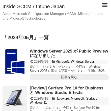
Inside SCCM / Intune Japan
About Microsoft Configuration Manager (MCM), Microsoft Intune
and Microsoft Technologies.
「
2024年05月
」
一覧
Windows Server 2025 が Public Preview
になりました
2024/5/29
Microsoft
,
Windows Server
皆さん、おはようございます。 今回は、Windows
Server 2025 に関する記事となります。 先週の 5/23...
記事を読む
[Review] Surface Pro 10 for Business
と Windows Studio Effects
2024/5/18
Hardware
,
Microsoft
,
Surface
,
Windows 11
皆さん、こんにちは。 今回も Surface Pro 10 for