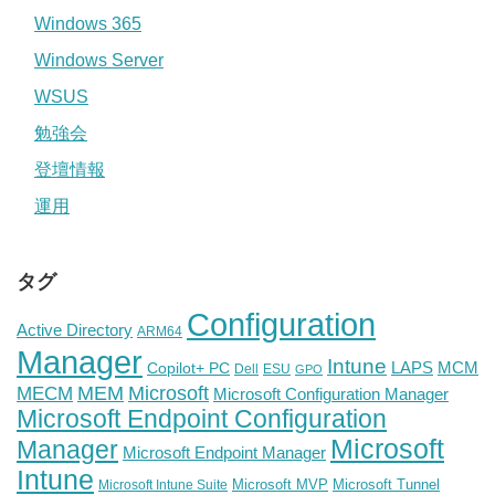
Windows 365
Windows Server
WSUS
勉強会
登壇情報
運用
タグ
Configuration
Active Directory
ARM64
Manager
Intune
Copilot+ PC
LAPS
MCM
Dell
ESU
GPO
Microsoft
MEM
MECM
Microsoft Configuration Manager
Microsoft Endpoint Configuration
Microsoft
Manager
Microsoft Endpoint Manager
Intune
Microsoft MVP
Microsoft Tunnel
Microsoft Intune Suite