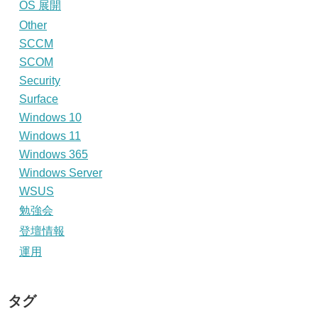
OS 展開
Other
SCCM
SCOM
Security
Surface
Windows 10
Windows 11
Windows 365
Windows Server
WSUS
勉強会
登壇情報
運用
タグ