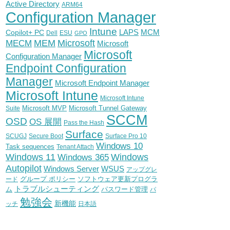
Active Directory
ARM64
Configuration Manager
Intune
Copilot+ PC
LAPS
MCM
Dell
ESU
GPO
Microsoft
MEM
MECM
Microsoft
Microsoft
Configuration Manager
Endpoint Configuration
Manager
Microsoft Endpoint Manager
Microsoft Intune
Microsoft Intune
Microsoft MVP
Microsoft Tunnel Gateway
Suite
SCCM
OSD
OS 展開
Pass the Hash
Surface
SCUGJ
Secure Boot
Surface Pro 10
Windows 10
Task sequences
Tenant Attach
Windows
Windows 11
Windows 365
Autopilot
WSUS
Windows Server
アップグレ
グループ ポリシー
ソフトウェア更新プログラ
ード
トラブルシューティング
ム
パスワード管理
パ
勉強会
新機能
ッチ
日本語