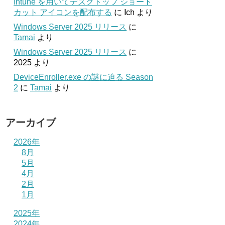
Intune を用いてデスクトップ ショート
カット アイコンを配布する
に
Ich
より
Windows Server 2025 リリース
に
Tamai
より
Windows Server 2025 リリース
に
2025
より
DeviceEnroller.exe の謎に迫る Season
2
に
Tamai
より
アーカイブ
2026年
8月
5月
4月
2月
1月
2025年
2024年