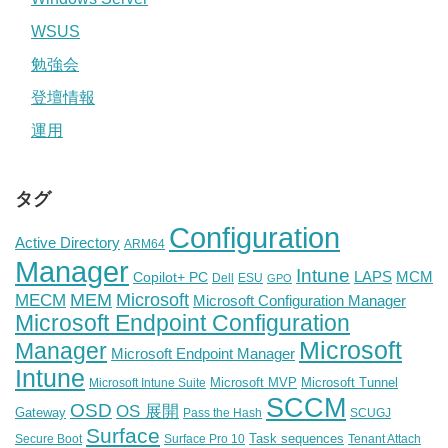
WSUS
勉強会
登壇情報
運用
タグ
Configuration
Active Directory
ARM64
Manager
Intune
Copilot+ PC
LAPS
MCM
Dell
ESU
GPO
Microsoft
MEM
MECM
Microsoft Configuration Manager
Microsoft Endpoint Configuration
Microsoft
Manager
Microsoft Endpoint Manager
Intune
Microsoft MVP
Microsoft Tunnel
Microsoft Intune Suite
SCCM
OSD
OS 展開
Gateway
Pass the Hash
SCUGJ
Surface
Task sequences
Secure Boot
Surface Pro 10
Tenant Attach