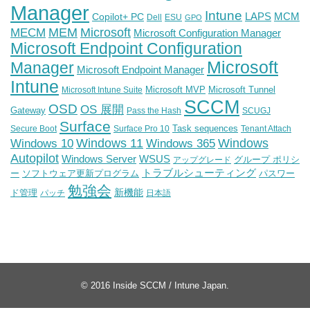
Manager
Intune
Copilot+ PC
LAPS
MCM
Dell
ESU
GPO
Microsoft
MEM
MECM
Microsoft Configuration Manager
Microsoft Endpoint Configuration
Microsoft
Manager
Microsoft Endpoint Manager
Intune
Microsoft MVP
Microsoft Tunnel
Microsoft Intune Suite
SCCM
OSD
OS 展開
Gateway
Pass the Hash
SCUGJ
Surface
Task sequences
Secure Boot
Surface Pro 10
Tenant Attach
Windows
Windows 11
Windows 10
Windows 365
Autopilot
WSUS
Windows Server
グループ ポリシ
アップグレード
トラブルシューティング
ー
ソフトウェア更新プログラム
パスワー
勉強会
新機能
ド管理
パッチ
日本語
© 2016
Inside SCCM / Intune Japan
.