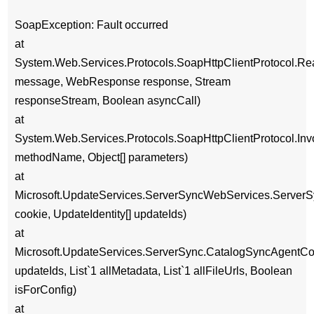
SoapException: Fault occurred
at
System.Web.Services.Protocols.SoapHttpClientProtocol.
message, WebResponse response, Stream
responseStream, Boolean asyncCall)
at
System.Web.Services.Protocols.SoapHttpClientProtocol.Inv
methodName, Object[] parameters)
at
Microsoft.UpdateServices.ServerSyncWebServices.Server
cookie, UpdateIdentity[] updateIds)
at
Microsoft.UpdateServices.ServerSync.CatalogSyncAgentCo
updateIds, List`1 allMetadata, List`1 allFileUrls, Boolean
isForConfig)
at