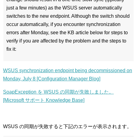
just a few minutes) as the WSUS server automatically
switches to the new endpoint. Although the switch should
occur automatically, if you encounter synchronization
errors after Monday, see the KB article below for steps to
verify if you are affected by the problem and the steps to
fix it:
WSUS synchronization endpoint being decommissioned on
Monday, July 8 [Configuration Manager Blog]
SoapException を WSUS の同期が失敗しました。
[Microsoft サポート Knowledge Base]
WSUS の同期が失敗すると下記のエラーが表示されます。