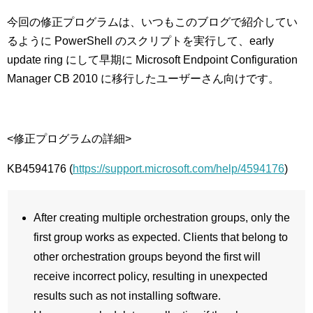
今回の修正プログラムは、いつもこのブログで紹介してい
るように PowerShell のスクリプトを実行して、early
update ring にして早期に Microsoft Endpoint Configuration
Manager CB 2010 に移行したユーザーさん向けです。
<修正プログラムの詳細>
KB4594176 (
https://support.microsoft.com/help/4594176
)
After creating multiple orchestration groups, only the
first group works as expected. Clients that belong to
other orchestration groups beyond the first will
receive incorrect policy, resulting in unexpected
results such as not installing software.