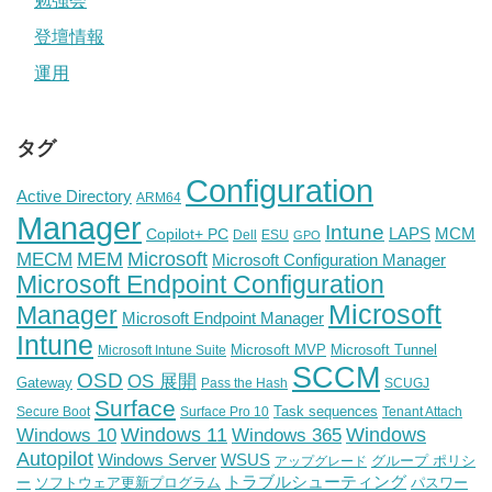
勉強会
登壇情報
運用
タグ
Configuration
Active Directory
ARM64
Manager
Intune
Copilot+ PC
LAPS
MCM
Dell
ESU
GPO
Microsoft
MEM
MECM
Microsoft Configuration Manager
Microsoft Endpoint Configuration
Microsoft
Manager
Microsoft Endpoint Manager
Intune
Microsoft MVP
Microsoft Tunnel
Microsoft Intune Suite
SCCM
OSD
OS 展開
Gateway
Pass the Hash
SCUGJ
Surface
Task sequences
Secure Boot
Surface Pro 10
Tenant Attach
Windows
Windows 11
Windows 10
Windows 365
Autopilot
WSUS
Windows Server
グループ ポリシ
アップグレード
トラブルシューティング
ー
ソフトウェア更新プログラム
パスワー