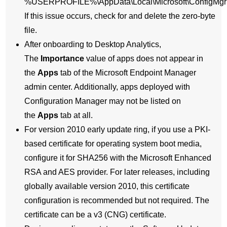
%USERPROFILE%\AppData\Local\Microsoft\ConfigMgr
If this issue occurs, check for and delete the zero-byte
file.
After onboarding to Desktop Analytics,
The
Importance
value of apps does not appear in
the
Apps
tab of the Microsoft Endpoint Manager
admin center. Additionally, apps deployed with
Configuration Manager may not be listed on
the
Apps
tab at all.
For version 2010 early update ring, if you use a PKI-
based certificate for operating system boot media,
configure it for SHA256 with the Microsoft Enhanced
RSA and AES provider. For later releases, including
globally available version 2010, this certificate
configuration is recommended but not required. The
certificate can be a v3 (CNG) certificate.