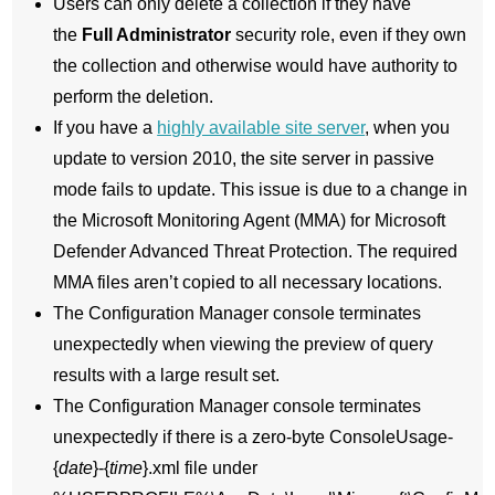
Users can only delete a collection if they have
the
Full Administrator
security role, even if they own
the collection and otherwise would have authority to
perform the deletion.
If you have a
highly available site server
, when you
update to version 2010, the site server in passive
mode fails to update. This issue is due to a change in
the Microsoft Monitoring Agent (MMA) for Microsoft
Defender Advanced Threat Protection. The required
MMA files aren’t copied to all necessary locations.
The Configuration Manager console terminates
unexpectedly when viewing the preview of query
results with a large result set.
The Configuration Manager console terminates
unexpectedly if there is a zero-byte ConsoleUsage-
{
date
}-{
time
}.xml file under