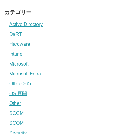
カテゴリー
Active Directory
DaRT
Hardware
Intune
Microsoft
Microsoft Entra
Office 365
OS 展開
Other
SCCM
SCOM
Security