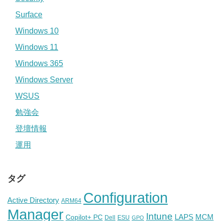
Surface
Windows 10
Windows 11
Windows 365
Windows Server
WSUS
勉強会
登壇情報
運用
タグ
Configuration
Active Directory
ARM64
Manager
Intune
Copilot+ PC
LAPS
MCM
Dell
ESU
GPO