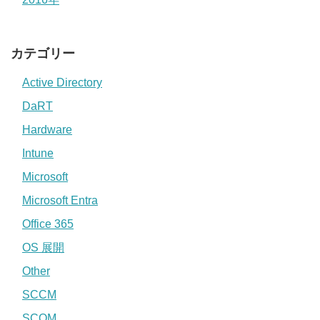
カテゴリー
Active Directory
DaRT
Hardware
Intune
Microsoft
Microsoft Entra
Office 365
OS 展開
Other
SCCM
SCOM