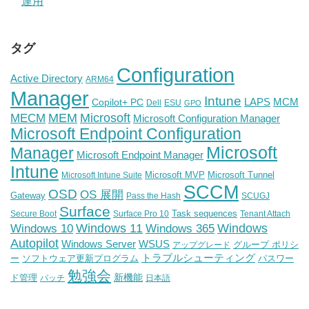
運用
タグ
Configuration
Active Directory
ARM64
Manager
Intune
Copilot+ PC
LAPS
MCM
Dell
ESU
GPO
Microsoft
MEM
MECM
Microsoft Configuration Manager
Microsoft Endpoint Configuration
Microsoft
Manager
Microsoft Endpoint Manager
Intune
Microsoft MVP
Microsoft Tunnel
Microsoft Intune Suite
SCCM
OSD
OS 展開
Gateway
Pass the Hash
SCUGJ
Surface
Task sequences
Secure Boot
Surface Pro 10
Tenant Attach
Windows
Windows 11
Windows 10
Windows 365
Autopilot
WSUS
Windows Server
グループ ポリシ
アップグレード
トラブルシューティング
ー
ソフトウェア更新プログラム
パスワー
勉強会
新機能
ド管理
パッチ
日本語