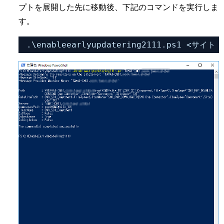
プトを展開した先に移動後、下記のコマンドを実行しま
す。
.\enableearlyupdatering2111.ps1 <サ