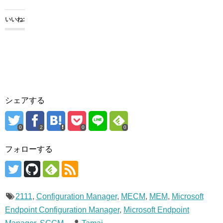
いいね:
シェアする
0
2
0
0
フォローする
2111
,
Configuration Manager
,
MECM
,
MEM
,
Microsoft
Endpoint Configuration Manager
,
Microsoft Endpoint