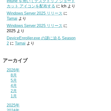
Intune を用いてデスクトップ ショート
カット アイコンを配布する
に
Ich
より
Windows Server 2025 リリース
に
Tamai
より
Windows Server 2025 リリース
に
2025
より
DeviceEnroller.exe の謎に迫る Season
2
に
Tamai
より
アーカイブ
2026年
8月
5月
4月
2月
1月
2025年
2024年