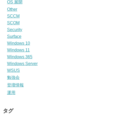
OS 展開
Other
SCCM
SCOM
Security
Surface
Windows 10
Windows 11
Windows 365
Windows Server
WSUS
勉強会
登壇情報
運用
タグ