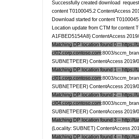
Successfully created download req
content T0100045.2 ContentAccess 201
Download started for content T010004
Location update from CTM for conten
A1FBED5154A8} ContentAccess 2019/0
Matching DP location found 0 – https://t
cl02.corp.contoso.com
:8003/sccm_bran
SUBNETPEER) ContentAccess 2019/04/
Matching DP location found 1 – https://t
cl01.corp.contoso.com
:8003/sccm_bran
SUBNETPEER) ContentAccess 2019/04/
Matching DP location found 2 – https://t
cl04.corp.contoso.com
:8003/sccm_bran
SUBNETPEER) ContentAccess 2019/04/
Matching DP location found 3 – http://
(Locality: SUBNET) ContentAccess 201
Matching DP location found 4 – http://ta