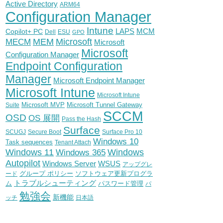
Active Directory
ARM64
Configuration Manager
Intune
Copilot+ PC
LAPS
MCM
Dell
ESU
GPO
Microsoft
MEM
MECM
Microsoft
Microsoft
Configuration Manager
Endpoint Configuration
Manager
Microsoft Endpoint Manager
Microsoft Intune
Microsoft Intune
Microsoft MVP
Microsoft Tunnel Gateway
Suite
SCCM
OSD
OS 展開
Pass the Hash
Surface
SCUGJ
Secure Boot
Surface Pro 10
Windows 10
Task sequences
Tenant Attach
Windows
Windows 11
Windows 365
Autopilot
WSUS
Windows Server
アップグレ
グループ ポリシー
ソフトウェア更新プログラ
ード
トラブルシューティング
ム
パスワード管理
パ
勉強会
新機能
ッチ
日本語