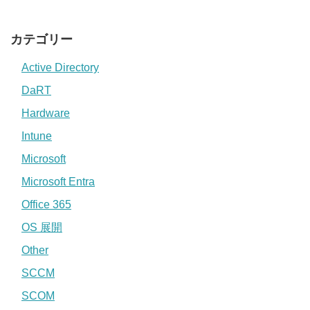
カテゴリー
Active Directory
DaRT
Hardware
Intune
Microsoft
Microsoft Entra
Office 365
OS 展開
Other
SCCM
SCOM