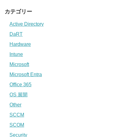
カテゴリー
Active Directory
DaRT
Hardware
Intune
Microsoft
Microsoft Entra
Office 365
OS 展開
Other
SCCM
SCOM
Security