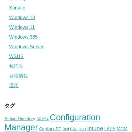
Surface
Windows 10
Windows 11
Windows 365
Windows Server
WSUS
勉強会
登壇情報
運用
タグ
Configuration
Active Directory
ARM64
Manager
Intune
Copilot+ PC
LAPS
MCM
Dell
ESU
GPO