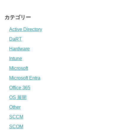
カテゴリー
Active Directory
DaRT
Hardware
Intune
Microsoft
Microsoft Entra
Office 365
OS 展開
Other
SCCM
SCOM