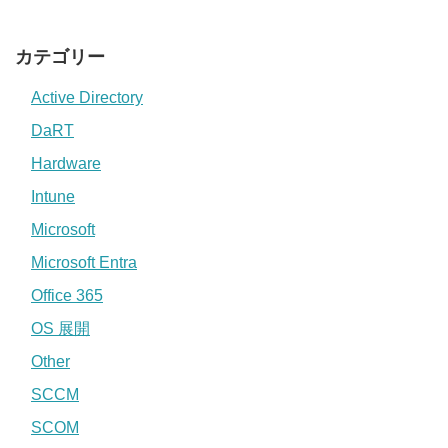
カテゴリー
Active Directory
DaRT
Hardware
Intune
Microsoft
Microsoft Entra
Office 365
OS 展開
Other
SCCM
SCOM