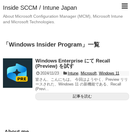
Inside SCCM / Intune Japan
About Microsoft Configuration Manager (MCM), Microsoft Intune
and Microsoft Technologies.
「
Windows Insider Program
」
一覧
Windows Enterprise にて Recall
(Preview) を試す
2024/11/23
Intune
,
Microsoft
,
Windows 11
皆さん、こんにちは。 今回はようやく、Preview リリ
ースされた、Windows 11 の新機能である、Recall
(Previ...
記事を読む
About me