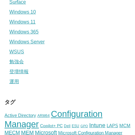
Surface
Windows 10
Windows 11
Windows 365
Windows Server
WSUS
勉強会
登壇情報
運用
タグ
Configuration
Active Directory
ARM64
Manager
Intune
Copilot+ PC
LAPS
MCM
Dell
ESU
GPO
Microsoft
MEM
MECM
Microsoft Configuration Manager