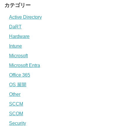
カテゴリー
Active Directory
DaRT
Hardware
Intune
Microsoft
Microsoft Entra
Office 365
OS 展開
Other
SCCM
SCOM
Security