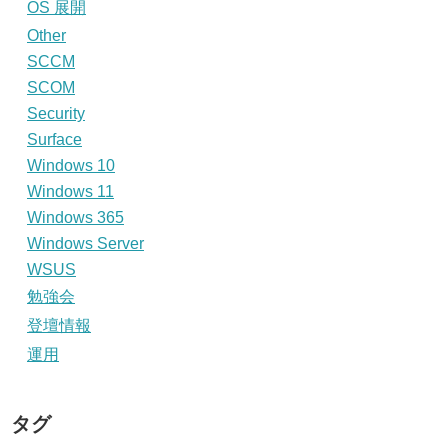
OS 展開
Other
SCCM
SCOM
Security
Surface
Windows 10
Windows 11
Windows 365
Windows Server
WSUS
勉強会
登壇情報
運用
タグ