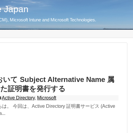
e Japan
M), Microsoft Intune and Microsoft Technologies.
いて Subject Alternative Name 属
した証明書を発行する
Active Directory
,
Microsoft
今回は、Active Directory 証明書サービス (Active
...