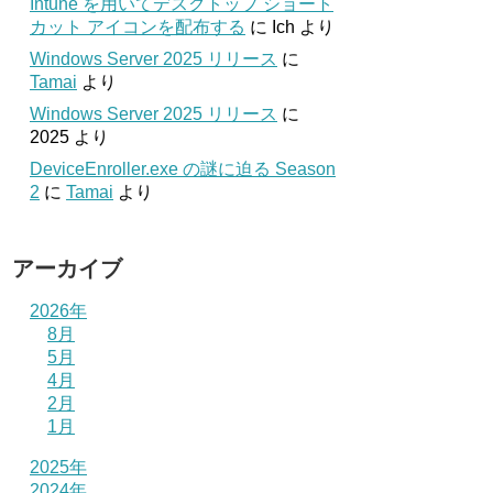
Intune を用いてデスクトップ ショート
カット アイコンを配布する
に
Ich
より
Windows Server 2025 リリース
に
Tamai
より
Windows Server 2025 リリース
に
2025
より
DeviceEnroller.exe の謎に迫る Season
2
に
Tamai
より
アーカイブ
2026年
8月
5月
4月
2月
1月
2025年
2024年