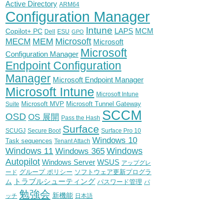
Active Directory
ARM64
Configuration Manager
Intune
Copilot+ PC
LAPS
MCM
Dell
ESU
GPO
Microsoft
MEM
MECM
Microsoft
Microsoft
Configuration Manager
Endpoint Configuration
Manager
Microsoft Endpoint Manager
Microsoft Intune
Microsoft Intune
Microsoft MVP
Microsoft Tunnel Gateway
Suite
SCCM
OSD
OS 展開
Pass the Hash
Surface
SCUGJ
Secure Boot
Surface Pro 10
Windows 10
Task sequences
Tenant Attach
Windows
Windows 11
Windows 365
Autopilot
WSUS
Windows Server
アップグレ
グループ ポリシー
ソフトウェア更新プログラ
ード
トラブルシューティング
ム
パスワード管理
パ
勉強会
新機能
ッチ
日本語