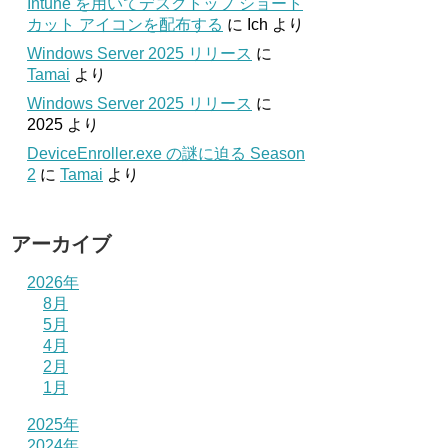
Intune を用いてデスクトップ ショート
カット アイコンを配布する
に
Ich
より
Windows Server 2025 リリース
に
Tamai
より
Windows Server 2025 リリース
に
2025
より
DeviceEnroller.exe の謎に迫る Season
2
に
Tamai
より
アーカイブ
2026年
8月
5月
4月
2月
1月
2025年
2024年