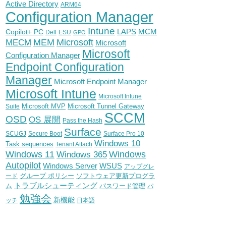
Active Directory
ARM64
Configuration Manager
Intune
Copilot+ PC
LAPS
MCM
Dell
ESU
GPO
Microsoft
MEM
MECM
Microsoft
Microsoft
Configuration Manager
Endpoint Configuration
Manager
Microsoft Endpoint Manager
Microsoft Intune
Microsoft Intune
Microsoft MVP
Microsoft Tunnel Gateway
Suite
SCCM
OSD
OS 展開
Pass the Hash
Surface
SCUGJ
Secure Boot
Surface Pro 10
Windows 10
Task sequences
Tenant Attach
Windows
Windows 11
Windows 365
Autopilot
WSUS
Windows Server
アップグレ
グループ ポリシー
ソフトウェア更新プログラ
ード
トラブルシューティング
ム
パスワード管理
パ
勉強会
新機能
ッチ
日本語