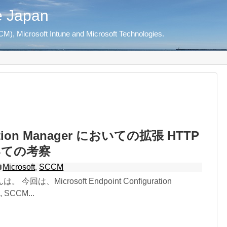
e Japan
M), Microsoft Intune and Microsoft Technologies.
ation Manager においての拡張 HTTP
いての考察
Microsoft
,
SCCM
回は、Microsoft Endpoint Configuration
 SCCM...