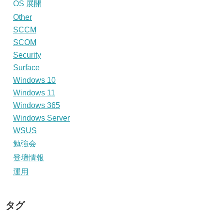
OS 展開
Other
SCCM
SCOM
Security
Surface
Windows 10
Windows 11
Windows 365
Windows Server
WSUS
勉強会
登壇情報
運用
タグ